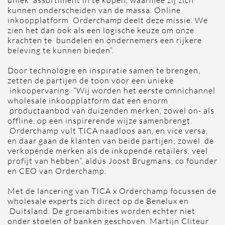
uniek assortiment in te kopen, waarmee zij zich
kunnen onderscheiden van de massa. Online
inkoopplatform Orderchamp deelt deze missie. We
zien het dan ook als een logische keuze om onze
krachten te bundelen en ondernemers een rijkere
beleving te kunnen bieden”.
Door technologie en inspiratie samen te brengen,
zetten de partijen de toon voor een unieke
inkoopervaring. “Wij worden het eerste omnichannel
wholesale inkoopplatform dat een enorm
productaanbod van duizenden merken, zowel on- als
offline, op een inspirerende wijze samenbrengt.
Orderchamp vult TICA naadloos aan, en vice versa,
en daar gaan de klanten van beide partijen; zowel de
verkopende merken als de inkopende retailers, veel
profijt van hebben”, aldus Joost Brugmans, co founder
en CEO van Orderchamp.
Met de lancering van TICA x Orderchamp focussen de
wholesale experts zich direct op de Benelux en
Duitsland. De groeiambities worden echter niet
onder stoelen of banken geschoven. Martijn Cliteur