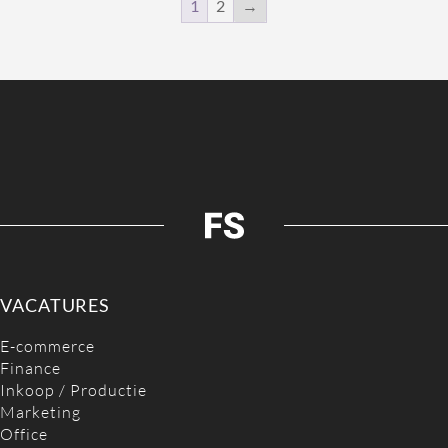
1
2
→
Deze
optie
kan
gekozen
worden
op
de
productpagina
VACATURES
E-commerce
Finance
Inkoop / Productie
Marketing
Office