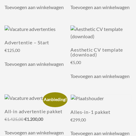
gekozen
gekozen
Toevoegen aan winkelwagen
Toevoegen aan winkelwagen
worden
worden
op
op
de
de
productpagina
productpagin
Advertentie – Start
Aesthetic CV template
€
125,00
(download)
€
5,00
Toevoegen aan winkelwagen
Toevoegen aan winkelwagen
Aanbieding!
All-in advertentie pakket
Alles-in-1 pakket
Oorspronkelijke
Huidige
€
1.425,00
€
1.200,00
€
299,00
prijs
prijs
was:
is:
Toevoegen aan winkelwagen
Toevoegen aan winkelwagen