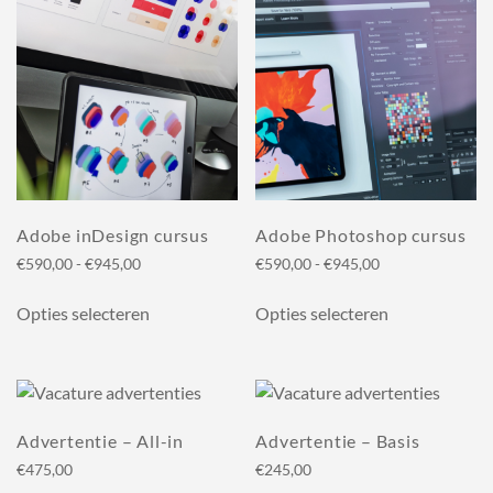
variaties.
variaties.
Deze
Deze
optie
optie
kan
kan
gekozen
gekozen
worden
worden
op
op
de
de
productpagina
productpagin
Adobe inDesign cursus
Adobe Photoshop cursus
Prijsklasse:
Prijsklasse:
€
590,00
-
€
945,00
€
590,00
-
€
945,00
€590,00
€590,00
Dit
Dit
tot
tot
Opties selecteren
Opties selecteren
product
product
€945,00
€945,00
heeft
heeft
meerdere
meerdere
variaties.
variaties.
Deze
Deze
Advertentie – All-in
Advertentie – Basis
optie
optie
€
475,00
€
245,00
kan
kan