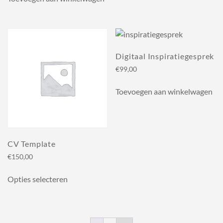
Digitaal Inspiratiegesprek
€
99,00
Toevoegen aan winkelwagen
CV Template
€
150,00
Dit
Opties selecteren
product
heeft
meerdere
variaties.