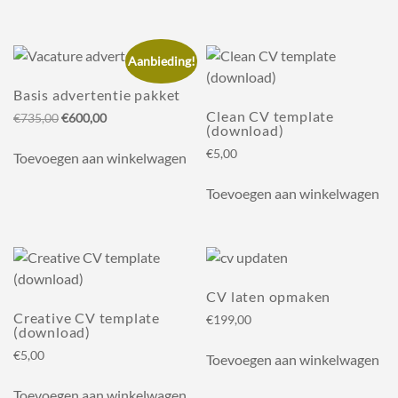
€1.425,00.
€1.200,00.
Aanbieding!
Basis advertentie pakket
Clean CV template
Oorspronkelijke
Huidige
€
735,00
€
600,00
(download)
prijs
prijs
was:
is:
€
5,00
Toevoegen aan winkelwagen
€735,00.
€600,00.
Toevoegen aan winkelwagen
CV laten opmaken
Creative CV template
€
199,00
(download)
€
5,00
Toevoegen aan winkelwagen
Toevoegen aan winkelwagen