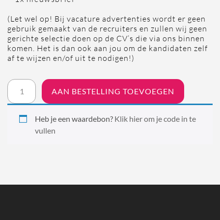
(Let wel op! Bij vacature advertenties wordt er geen
gebruik gemaakt van de recruiters en zullen wij geen
gerichte selectie doen op de CV’s die via ons binnen
komen. Het is dan ook aan jou om de kandidaten zelf
af te wijzen en/of uit te nodigen!)
All-
AAN BESTELLING TOEVOEGEN
in
advertentie
Heb je een waardebon?
Klik hier om je code in te
pakket
vullen
aantal