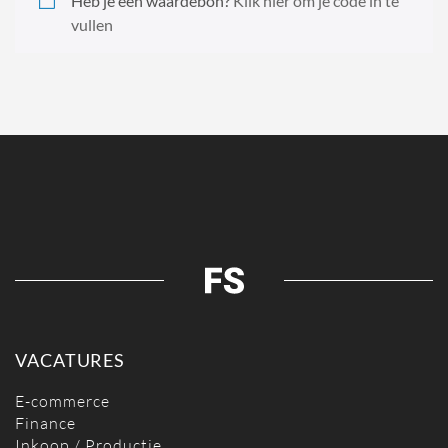
Heb je een waardebon?
Klik hier om je code in te
vullen
VACATURES
E-commerce
Finance
Inkoop / Productie