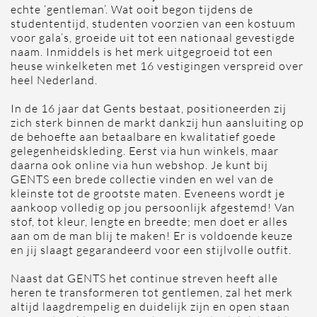
echte ‘gentleman’. Wat ooit begon tijdens de
studententijd, studenten voorzien van een kostuum
voor gala’s, groeide uit tot een nationaal gevestigde
naam. Inmiddels is het merk uitgegroeid tot een
heuse winkelketen met 16 vestigingen verspreid over
heel Nederland.
In de 16 jaar dat Gents bestaat, positioneerden zij
zich sterk binnen de markt dankzij hun aansluiting op
de behoefte aan betaalbare en kwalitatief goede
gelegenheidskleding. Eerst via hun winkels, maar
daarna ook online via hun webshop. Je kunt bij
GENTS een brede collectie vinden en wel van de
kleinste tot de grootste maten. Eveneens wordt je
aankoop volledig op jou persoonlijk afgestemd! Van
stof, tot kleur, lengte en breedte; men doet er alles
aan om de man blij te maken! Er is voldoende keuze
en jij slaagt gegarandeerd voor een stijlvolle outfit.
Naast dat GENTS het continue streven heeft alle
heren te transformeren tot gentlemen, zal het merk
altijd laagdrempelig en duidelijk zijn en open staan