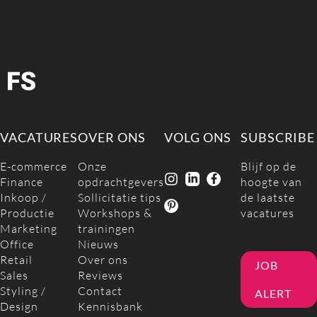
VACATURES
OVER ONS
VOLG ONS
SUBSCRIBE
E-commerce
Onze
Blijf op de
Finance
opdrachtgevers
hoogte van
Inkoop /
Sollicitatie tips
de laatste
Productie
Workshops &
vacatures
Marketing
trainingen
Office
Nieuws
Retail
Over ons
JOB
Sales
Reviews
Styling /
Contact
ALERT
Design
Kennisbank