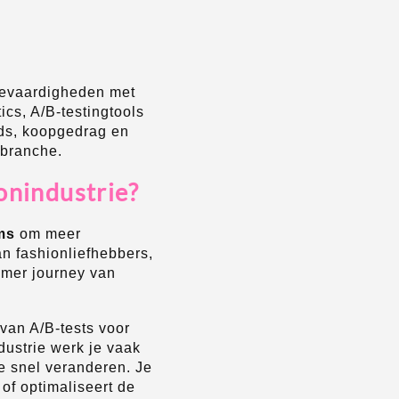
tievaardigheden met
cs, A/B-testingtools
ds, koopgedrag en
 branche.
onindustrie?
ms
om meer
n fashionliefhebbers,
omer journey van
van A/B-tests voor
dustrie werk je vaak
 snel veranderen. Je
of optimaliseert de