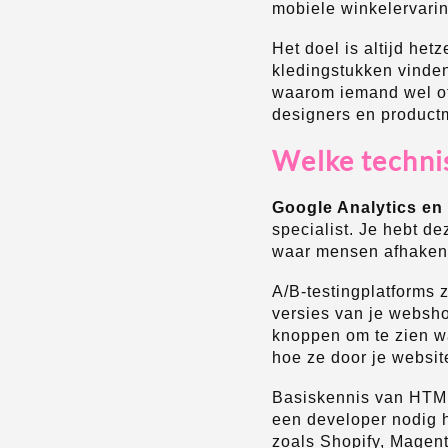
mobiele winkelervarin
Het doel is altijd het
kledingstukken vinden 
waarom iemand wel of
designers en product
Welke technis
Google Analytics en
specialist. Je hebt d
waar mensen afhaken 
A/B-testingplatforms 
versies van je webshop
knoppen om te zien wa
hoe ze door je website
Basiskennis van HTML 
een developer nodig h
zoals Shopify, Magen