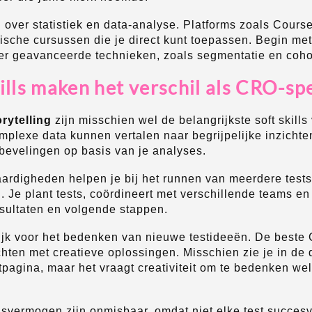
 over statistiek en data-analyse. Platforms zoals Course
ische cursussen die je direct kunt toepassen. Begin me
r geavanceerde technieken, zoals segmentatie en coho
ills maken het verschil als CRO-spe
rytelling
zijn misschien wel de belangrijkste soft skill
omplexe data kunnen vertalen naar begrijpelijke inzicht
bevelingen op basis van je analyses.
digheden helpen je bij het runnen van meerdere tests 
. Je plant tests, coördineert met verschillende teams en
resultaten en volgende stappen.
grijk voor het bedenken van nieuwe testideeën. De beste
hten met creatieve oplossingen. Misschien zie je in de
pagina, maar het vraagt creativiteit om te bedenken wel
svermogen zijn onmisbaar, omdat niet elke test succesvo