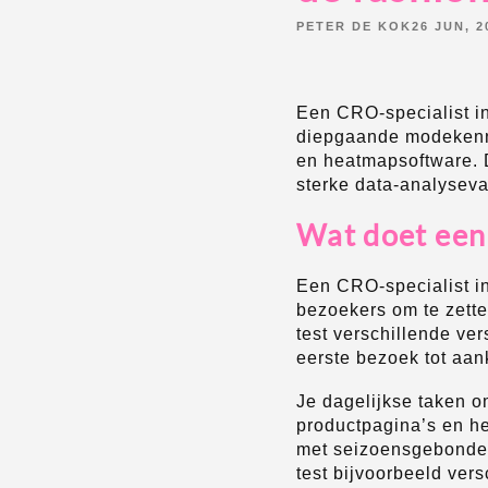
POSTED
PETER DE KOK
26 JUN, 2
BY:
Een CRO-specialist in
diepgaande modekennis
en heatmapsoftware. 
sterke data-analysev
Wat doet een 
Een CRO-specialist 
bezoekers om te zette
test verschillende ve
eerste bezoek tot aan
Je dagelijkse taken o
productpagina’s en he
met seizoensgebonden
test bijvoorbeeld ver