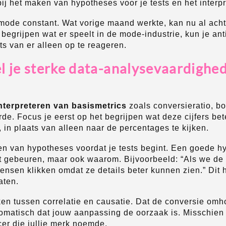
ij het maken van hypotheses voor je tests en het interpr
ode constant. Wat vorige maand werkte, kan nu al acht
 begrijpen wat er speelt in de mode-industrie, kun je an
ts van er alleen op te reageren.
l je sterke data-analysevaardighe
interpreteren van basismetrics
zoals conversieratio, b
e. Focus je eerst op het begrijpen wat deze cijfers be
 in plaats van alleen naar de percentages te kijken.
en van hypotheses voordat je tests begint. Een goede h
at gebeuren, maar ook waarom. Bijvoorbeeld: “Als we de 
sen klikken omdat ze details beter kunnen zien.” Dit hel
aten.
n tussen correlatie en causatie. Dat de conversie omh
tomatisch dat jouw aanpassing de oorzaak is. Misschien w
cer die jullie merk noemde.