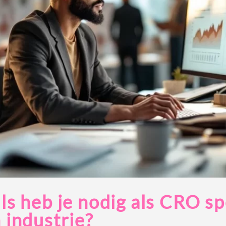
ls heb je nodig als CRO spe
 industrie?