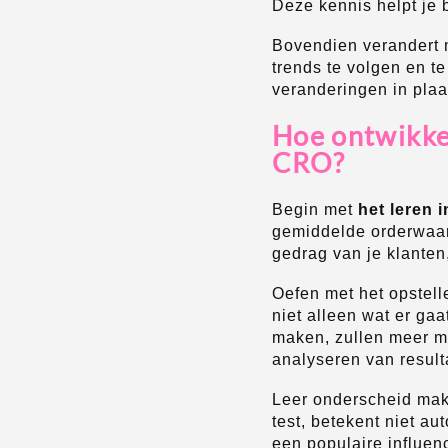
Deze kennis helpt je b
Bovendien verandert m
trends te volgen en te
veranderingen in plaa
Hoe ontwikke
CRO?
Begin met
het leren 
gemiddelde orderwaard
gedrag van je klanten,
Oefen met het opstell
niet alleen wat er ga
maken, zullen meer men
analyseren van result
Leer onderscheid make
test, betekent niet au
een populaire influen