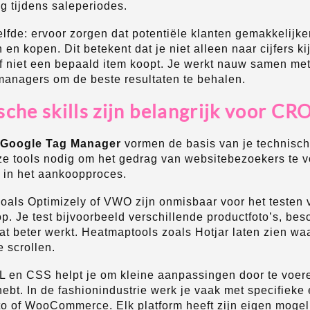
g tijdens saleperiodes.
zelfde: ervoor zorgen dat potentiële klanten gemakkelijke
en kopen. Dit betekent dat je niet alleen naar cijfers ki
 niet een bepaald item koopt. Je werkt nauw samen me
managers om de beste resultaten te behalen.
che skills zijn belangrijk voor CR
 Google Tag Manager
vormen de basis van je technisch
eze tools nodig om het gedrag van websitebezoekers te v
in het aankoopproces.
zoals Optimizely of VWO zijn onmisbaar voor het testen 
. Je test bijvoorbeeld verschillende productfoto’s, besc
t beter werkt. Heatmaptools zoals Hotjar laten zien wa
 scrollen.
en CSS helpt je om kleine aanpassingen door te voeren
ebt. In de fashionindustrie werk je vaak met specifiek
to of WooCommerce. Elk platform heeft zijn eigen moge