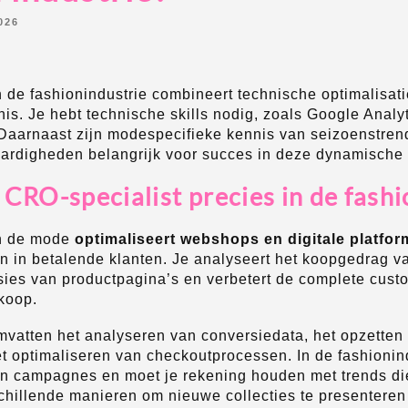
026
 de fashionindustrie combineert technische optimalisa
. Je hebt technische skills nodig, zoals Google Analyti
Daarnaast zijn modespecifieke kennis van seizoenstren
aardigheden belangrijk voor succes in deze dynamische
CRO-specialist precies in de fashi
in de mode
optimaliseert webshops en digitale platfor
n in betalende klanten. Je analyseert het koopgedrag va
rsies van productpagina’s en verbetert de complete cust
koop.
mvatten het analyseren van conversiedata, het opzetten 
t optimaliseren van checkoutprocessen. In de fashionin
 campagnes en moet je rekening houden met trends die
schillende manieren om nieuwe collecties te presenteren 