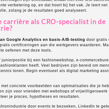
nte verbetering op, en dat hoort bij het vak. Je leert ne
lle, zolang je de resultaten goed analyseert.
e carrière als CRO-specialist in de
rie?
van Google Analytics en basis-A/B-testing
door gratis 
gratis certificeringen aan die werkgevers waarderen. M
te oefenen met deze tools.
f juniorpositie bij een fashionwebshop, e-commercebure
ashionklanten heeft. Veel bedrijven zijn bereid om mens
kennis tonen. Begin eventueel als digital marketing assi
 met concrete voorbeelden van optimalisaties die je hebt
en zijn voor vrienden met webshops of vrijwilligerswerk 
er je proces, hypotheses en resultaten.
hionindustrie door events te bezoeken, LinkedIn te gebr