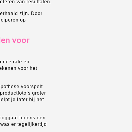
eteren van resultaten.
erhaald zijn. Door
ticiperen op
den voor
ounce rate en
tekenen voor het
ypothese voorspelt
productfoto’s groter
pt je later bij het
ooggaat tijdens een
as er tegelijkertijd