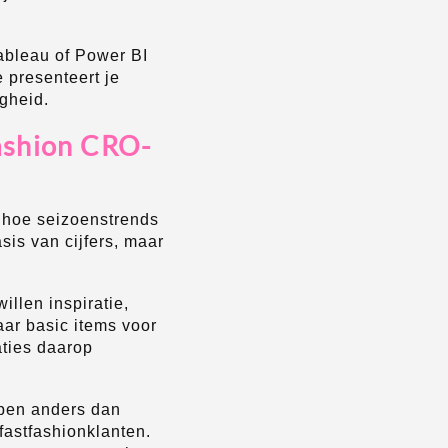
Tableau of Power BI
 presenteert je
igheid.
ashion CRO-
hoe seizoenstrends
is van cijfers, maar
llen inspiratie,
aar basic items voor
aties daarop
ppen anders dan
fastfashionklanten.