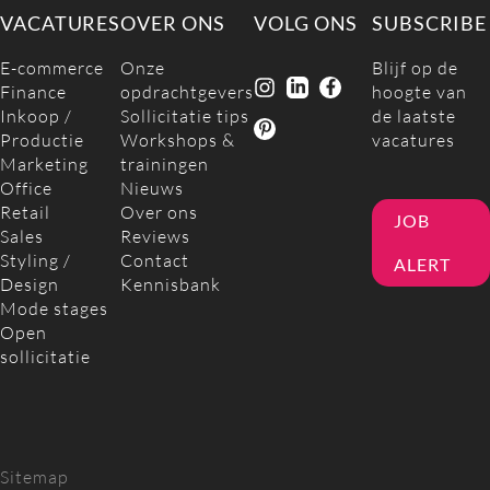
VACATURES
OVER ONS
VOLG ONS
SUBSCRIBE
E-commerce
Onze
Blijf op de
Finance
opdrachtgevers
hoogte van
Inkoop /
Sollicitatie tips
de laatste
Productie
Workshops &
vacatures
Marketing
trainingen
Office
Nieuws
Retail
Over ons
JOB
Sales
Reviews
Styling /
Contact
ALERT
Design
Kennisbank
Mode stages
Open
sollicitatie
Sitemap