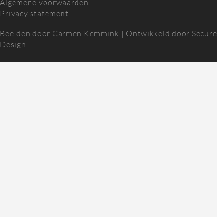
Algemene voorwaarden
Privacy statement
Beelden door
Carmen Kemmink
| Ontwikkeld door
Secure
Design