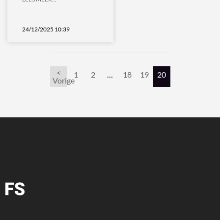
24/12/2025 10:39
<
1
2
…
18
19
20
Berichten
Vorige
paginering