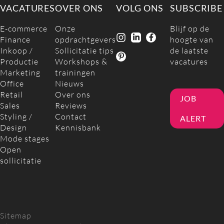
VACATURES
OVER ONS
VOLG ONS
SUBSCRIBE
E-commerce
Onze
Blijf op de
Finance
opdrachtgevers
hoogte van
Inkoop /
Sollicitatie tips
de laatste
Productie
Workshops &
vacatures
Marketing
trainingen
Office
Nieuws
Retail
Over ons
JOB
Sales
Reviews
Styling /
Contact
ALERT
Design
Kennisbank
Mode stages
Open
sollicitatie
Sitemap