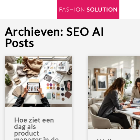
Archieven:
SEO AI
Posts
Hoe ziet een
dag als
product
manager in de