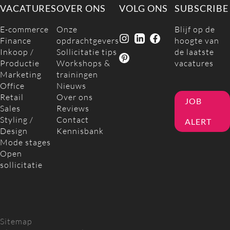
VACATURES
OVER ONS
VOLG ONS
SUBSCRIBE
E-commerce
Onze
Blijf op de
Finance
opdrachtgevers
hoogte van
Inkoop /
Sollicitatie tips
de laatste
Productie
Workshops &
vacatures
Marketing
trainingen
Office
Nieuws
Retail
Over ons
JOB
Sales
Reviews
Styling /
Contact
ALERT
Design
Kennisbank
Mode stages
Open
sollicitatie
Sitemap