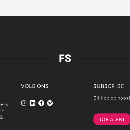
S
VOLG ONS
SUBSCRIBE
Blijf op de hoog
vers
tips
 &
JOB ALERT