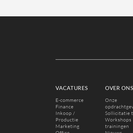
VACATURES
OVER ON
E-commerce
Onze
Finance
opdrachtge
Inkoop /
Sollicitatie 
Productie
Workshops
Marketing
trainingen
Office
Nieuws