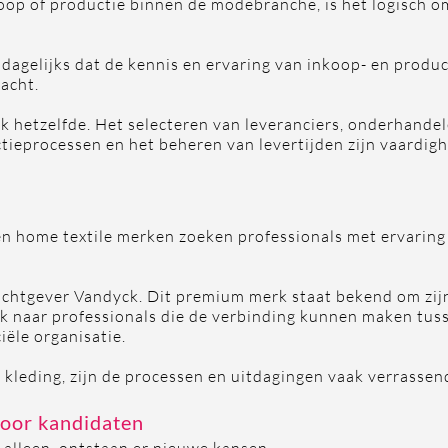
op of productie binnen de modebranche, is het logisch o
n dagelijks dat de kennis en ervaring van inkoop- en produ
acht.
ijk hetzelfde. Het selecteren van leveranciers, onderhande
tieprocessen en het beheren van levertijden zijn vaardigh
- en home textile merken zoeken professionals met ervaring
achtgever Vandyck. Dit premium merk staat bekend om zij
ek naar professionals die de verbinding kunnen maken tuss
ële organisatie.
kleding, zijn de processen en uitdagingen vaak verrassend
voor kandidaten