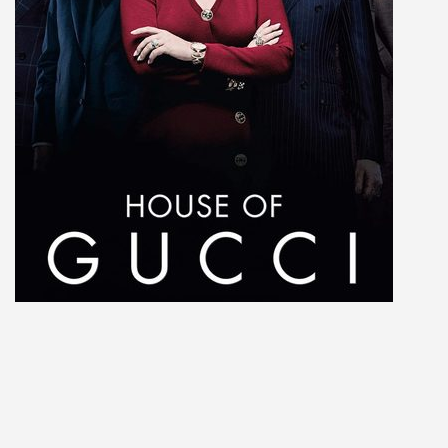
House of Gucci
Familiedrama, macht en moord in één van ’s werelds
bekendste modehuizen.